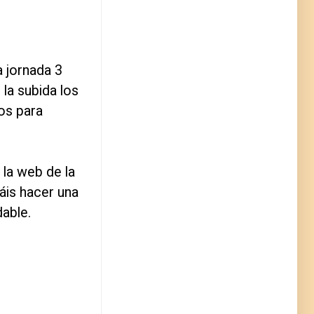
a jornada 3
la subida los
tos para
la web de la
áis hacer una
dable.