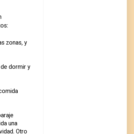
n
os:
as zonas, y
 de dormir y
 comida
paraje
ida una
vidad. Otro