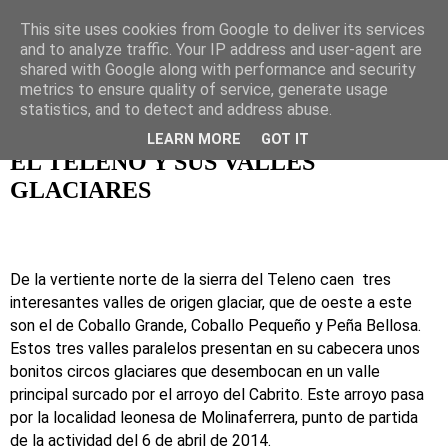
This site uses cookies from Google to deliver its services
Naturaleza, ocio activo y
and to analyze traffic. Your IP address and user-agent are
shared with Google along with performance and security
viajes
metrics to ensure quality of service, generate usage
statistics, and to detect and address abuse.
LEARN MORE
GOT IT
EL TELENO Y SUS VALLES
GLACIARES
De la vertiente norte de la sierra del Teleno caen
tres
interesantes valles de origen glaciar, que de oeste a este
son el de Coballo Grande, Coballo Pequeño y Peña Bellosa.
Estos tres valles paralelos presentan en su cabecera unos
bonitos circos glaciares que desembocan en un valle
principal surcado por el arroyo del Cabrito. Este arroyo pasa
por la localidad leonesa de Molinaferrera, punto de partida
de la actividad del 6 de abril de 2014.