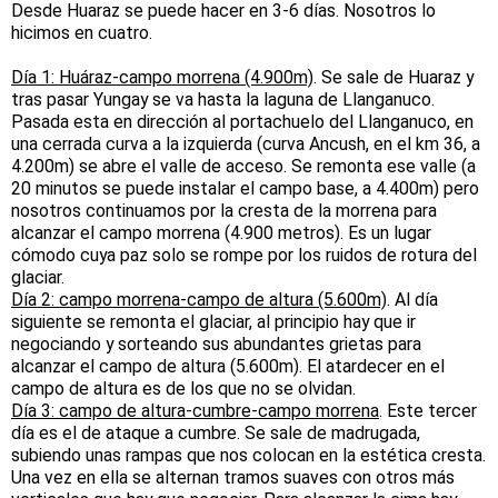
Desde Huaraz se puede hacer en 3-6 días. Nosotros lo
hicimos en cuatro.
Día 1: Huáraz-campo morrena (4.900m)
. Se sale de Huaraz y
tras pasar Yungay se va hasta la laguna de Llanganuco.
Pasada esta en dirección al portachuelo del Llanganuco, en
una cerrada curva a la izquierda (curva Ancush, en el km 36, a
4.200m) se abre el valle de acceso. Se remonta ese valle (a
20 minutos se puede instalar el campo base, a 4.400m) pero
nosotros continuamos por la cresta de la morrena para
alcanzar el campo morrena (4.900 metros). Es un lugar
cómodo cuya paz solo se rompe por los ruidos de rotura del
glaciar.
Día 2: campo morrena-campo de altura (5.600m)
. Al día
siguiente se remonta el glaciar, al principio hay que ir
negociando y sorteando sus abundantes grietas para
alcanzar el campo de altura (5.600m). El atardecer en el
campo de altura es de los que no se olvidan.
Día 3: campo de altura-cumbre-campo morrena
. Este tercer
día es el de ataque a cumbre. Se sale de madrugada,
subiendo unas rampas que nos colocan en la estética cresta.
Una vez en ella se alternan tramos suaves con otros más