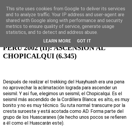
This site uses cookies from Google to deliver its services
Naturaleza, ocio activo y
and to analyze traffic. Your IP address and user-agent are
shared with Google along with performance and security
viajes
metrics to ensure quality of service, generate usage
statistics, and to detect and address abuse.
LEARN MORE
GOT IT
PERÚ 2002 (II): ASCENSIÓN AL
CHOPICALQUI (6.345)
Después de realizar el trekking del Huayhuash era una pena
no aprovechar la aclimatación lograda para ascender un
seismil. Y así fue, elegimos un seismil, el Chopicalqui. Es el
seismil más ascendido de la Cordillera Blanca: es alto, es muy
bonito y no es muy técnico. Su ruta normal transcurre por la
cresta suroeste y está acotada como AD. Forma parte del
grupo de los Huascaranes (de hecho unos pocos se refieren
a él como el Huascarán este).