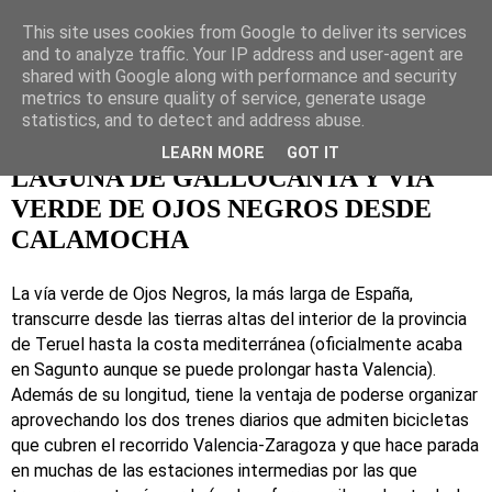
This site uses cookies from Google to deliver its services
Naturaleza, ocio activo y
and to analyze traffic. Your IP address and user-agent are
shared with Google along with performance and security
viajes
metrics to ensure quality of service, generate usage
statistics, and to detect and address abuse.
LEARN MORE
GOT IT
LAGUNA DE GALLOCANTA Y VÍA
VERDE DE OJOS NEGROS DESDE
CALAMOCHA
La vía verde de Ojos Negros, la más larga de España,
transcurre desde las tierras altas del interior de la provincia
de Teruel hasta la costa mediterránea (oficialmente acaba
en Sagunto aunque se puede prolongar hasta Valencia).
Además de su longitud, tiene la ventaja de poderse organizar
aprovechando los dos trenes diarios que admiten bicicletas
que cubren el recorrido Valencia-Zaragoza y que hace parada
en muchas de las estaciones intermedias por las que