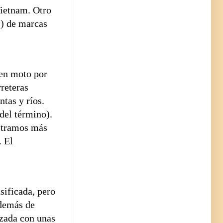
Vietnam. Otro
s) de marcas
en moto por
reteras
ntas y ríos.
 del término).
s tramos más
. El
sificada, pero
Además de
izada con unas