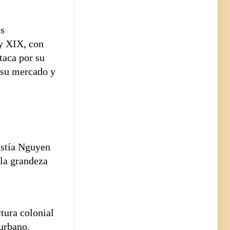
as
 y XIX, con
taca por su
r su mercado y
astía Nguyen
 la grandeza
tura colonial
 urbano.