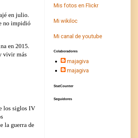
Mis fotos en Flickr
jé en julio.
Mi wikiloc
e no impidió
Mi canal de youtube
ina en 2015.
Colaboradores
y vivir más
majagiva
majagiva
StatCounter
Seguidores
 los siglos IV
os
e la guerra de