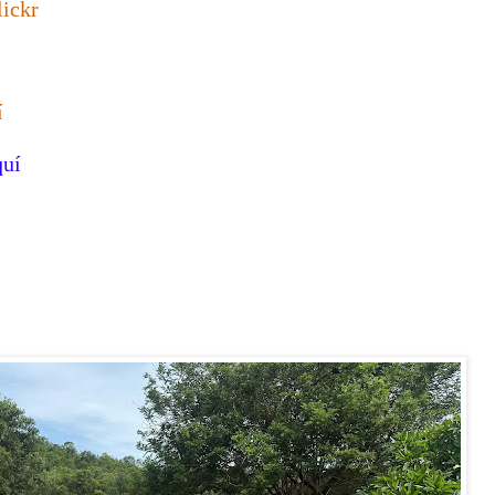
lickr
í
quí