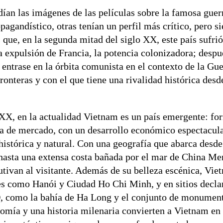
an las imágenes de las películas sobre la famosa guer
agandístico, otras tenían un perfil más crítico, pero 
 que, en la segunda mitad del siglo XX, este país sufrió
la expulsión de Francia, la potencia colonizadora; despu
 entrase en la órbita comunista en el contexto de la Guer
ronteras y con el que tiene una rivalidad histórica des
 XX, en la actualidad Vietnam es un país emergente: f
a de mercado, con un desarrollo económico espectacula
 histórica y natural. Con una geografía que abarca desde
asta una extensa costa bañada por el mar de China Mer
utivan al visitante. Además de su belleza escénica, Vie
des como Hanói y Ciudad Ho Chi Minh, y en sitios decla
 como la bahía de Ha Long y el conjunto de monument
onomía y una historia milenaria convierten a Vietnam en