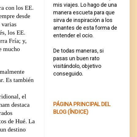
mis viajes. Lo hago de una
ra con los EE.
manera escueta para que
siempre desde
sirva de inspiración a los
 varias
amantes de esta forma de
és, los EE.
entender el ocio.
ra Fría; y,
de mucho
De todas maneras, si
pasas un buen rato
visitándolo, objetivo
ormalmente
conseguido.
r. Es también
idional, el
PÁGINA PRINCIPAL DEL
tnam destaca
BLOG (ÍNDICE)
rados
os de Hué. La
 un destino