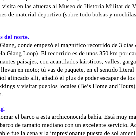
a visita en las afueras al Museo de Historia Militar de 
es de material deportivo (sobre todo bolsas y mochila
s del norte.
iang, donde empezó el magnífico recorrido de 3 días 
(Ha Giang Loop). El recorrido es de unos 350 km por car
ntes paisajes, con acantilados kársticos, valles, garga
llevan en moto; tú vas de paquete, en el sentido literal
ol afincado allí, añadió el plus de poder escapar de lo
kkings y visitar pueblos locales (Be’s Home and Tours)
s.
ng
.
mar el barco a esta archiconocida bahía. Está muy ma
 barco de tamaño mediano con un excelente servicio. 
cable fue la cena y la impresionante puesta de sol amen