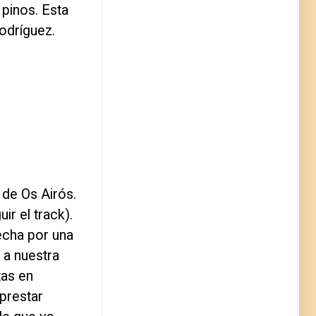
 pinos. Esta
odríguez.
 de Os Airós.
ir el track).
echa por una
 a nuestra
tas en
prestar