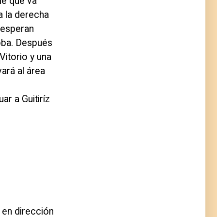
le que va
a la derecha
s esperan
oba. Después
Vitorio y una
ará al área
r a Guitiríz
 en dirección