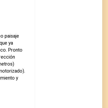
co paisaje
 que ya
ico. Pronto
rección
metros)
motorizado).
amiento y