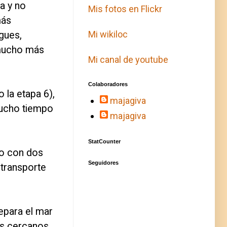
a y no
Mis fotos en Flickr
más
Mi wikiloc
gues,
 (mucho más
Mi canal de youtube
Colaboradores
 la etapa 6),
majagiva
mucho tiempo
majagiva
StatCounter
 o con dos
Seguidores
 transporte
separa el mar
os cercanos