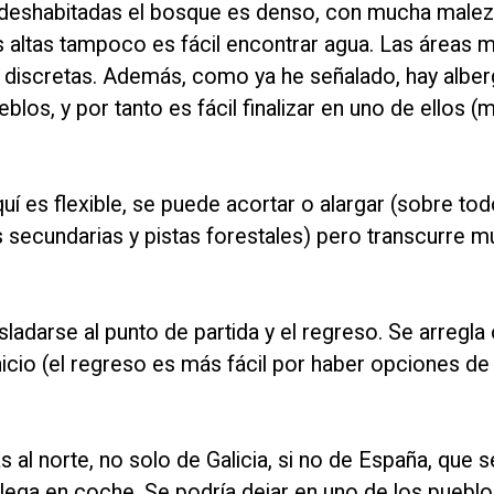
as deshabitadas el bosque es denso, con mucha malez
s altas tampoco es fácil encontrar agua. Las áreas 
 discretas. Además, como ya he señalado, hay alber
los, y por tanto es fácil finalizar en uno de ellos
uí es flexible, se puede acortar o alargar (sobre todo
as secundarias y pistas forestales) pero transcurre 
sladarse al punto de partida y el regreso. Se arregla
nicio (el regreso es más fácil por haber opciones de
al norte, no solo de Galicia, si no de España, que 
 llega en coche. Se podría dejar en uno de los puebl