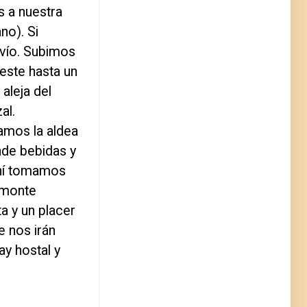
s a nuestra
no). Si
svío. Subimos
 este hasta un
aleja del
al.
amos la aldea
nde bebidas y
Ahí tomamos
 monte
a y un placer
e nos irán
ay hostal y