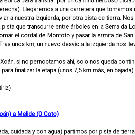
a eólica para transitar por un camino herboso ciclab
 derecha). Llegaremos a una carretera que tomamos 
ar a nuestra izquierda, por otra pista de tierra. No
ista que transcurre entre árboles en la Serra da L
tomar el cordal de Montoto y pasar la ermita de San 
Tras unos km, un nuevo desvío a la izquierda nos llev
 Xoán, si no pernoctamos ahí, solo nos queda continua
a para finalizar la etapa (unos 7,5 km más, en bajada).
iriz)
Xoán) a Melide (O Coto)
a, cuidada y con agua) partimos por pista de tierra