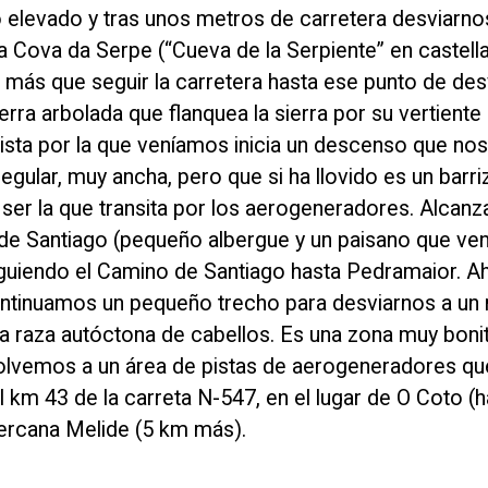
o elevado y tras unos metros de carretera desviarno
 da Cova da Serpe (“Cueva de la Serpiente” en castella
 más que seguir la carretera hasta ese punto de de
rra arbolada que flanquea la sierra por su vertiente
ista por la que veníamos inicia un descenso que nos 
regular, muy ancha, pero que si ha llovido es un barriz
r la que transita por los aerogeneradores. Alcanz
 de Santiago (pequeño albergue y un paisano que ve
iguiendo el Camino de Santiago hasta Pedramaior. 
continuamos un pequeño trecho para desviarnos a un
 raza autóctona de cabellos. Es una zona muy bonit
a volvemos a un área de pistas de aerogeneradores qu
 km 43 de la carreta N-547, en el lugar de O Coto (h
cercana Melide (5 km más).