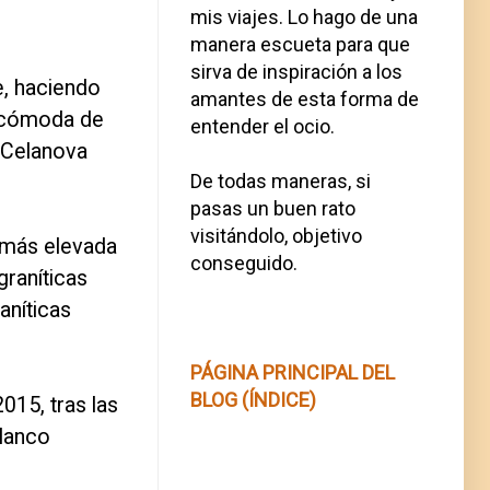
mis viajes. Lo hago de una
manera escueta para que
sirva de inspiración a los
e, haciendo
amantes de esta forma de
s cómoda de
entender el ocio.
 Celanova
De todas maneras, si
pasas un buen rato
visitándolo, objetivo
e más elevada
conseguido.
raníticas
aníticas
PÁGINA PRINCIPAL DEL
BLOG (ÍNDICE)
015, tras las
blanco