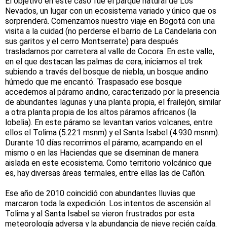
El objetivo en este caso fue el parque natural de Los
Nevados, un lugar con un ecosistema variado y único que os
sorprenderá. Comenzamos nuestro viaje en Bogotá con una
visita a la cuidad (no perderse el barrio de La Candelaria con
sus garitos y el cerro Montserrate) para después
trasladarnos por carretera al valle de Cocora. En este valle,
en el que destacan las palmas de cera, iniciamos el trek
subiendo a través del bosque de niebla, un bosque andino
húmedo que me encantó. Traspasado ese bosque
accedemos al páramo andino, caracterizado por la presencia
de abundantes lagunas y una planta propia, el frailejón, similar
a otra planta propia de los altos páramos africanos (la
lobelia). En este páramo se levantan varios volcanes, entre
ellos el Tolima (5.221 msnm) y el Santa Isabel (4.930 msnm).
Durante 10 días recorrimos el páramo, acampando en el
mismo o en las Haciendas que se diseminan de manera
aislada en este ecosistema. Como territorio volcánico que
es, hay diversas áreas termales, entre ellas las de Cañón.
Ese año de 2010 coincidió con abundantes lluvias que
marcaron toda la expedición. Los intentos de ascensión al
Tolima y al Santa Isabel se vieron frustrados por esta
meteorología adversa y la abundancia de nieve recién caída.