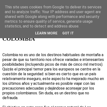
This site uses cookies from Google to deliver its services
Naturaleza, ocio activo y
and to analyze traffic. Your IP address and user-agent are
shared with Google along with performance and security
viajes
metrics to ensure quality of service, generate usage
statistics, and to detect and address abuse.
LEARN MORE
GOT IT
COLOMBIA
Colombia no es uno de los destinos habituales de montaña a
pesar de que su territorio nos ofrece variadas e interesantes
posibilidades (incluyendo picos de más de cinco mil metros).
Quizás el principal temor para los europeos se centre en la
cuestión de la seguridad: si bien es cierto que es un país
relativamente inseguro, este aspecto ha mejorado mucho en
los últimos años y actualmente es posible viajar con las
precauciones adecuadas y dejándose aconsejar por los
propios colombianos. Sin duda, es un destino que no
defrauda.